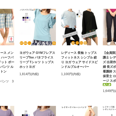
ース メン
ヨガウェア GYMフレアス
レディース 長袖 トップス
【会員限定
 ハーフパ
リーブTee バタフライス
フィットネス シンプル 絞
護士 レデ
ドット ボー
リーブ Tシャツ トップス
り ヨガ ウェア サイドスピ
ズ 出荷作
パンツ ル
ホットヨガ
ンドルプルオーバー
婦 長ズ
ットン
看護師 
1,814円(内税)
1,100円(内税)
保育士 
ージ ス
パンツ 3
1,649円