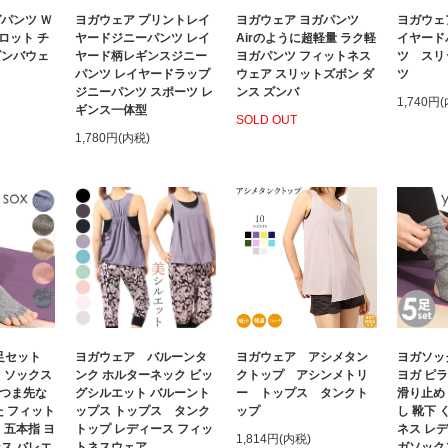
パンツ Ｗ
ヨガウェア プリントレイ
ヨガウェア ヨガパンツ
ヨガウェ
ロット チ
ヤードジニーパンツ レイ
Airのように超軽量 ラク軽
イヤード
ズンバウェ
ヤード柄レギンスジニー
ヨガパンツ フィットネス
ツ スリ
パンツ レイヤードラップ
ウェア スリットズボン ダ
ツ
ジニーパンツ スポーツ レ
ンス ズンバ
1,740円
ギンス一体型
SOLD OUT
1,780円(内税)
足セット
ヨガウェア バルーンタ
ヨガウェア アシメタン
ヨガソッ
 ソックス
ンク ホルターネック ビッ
クトップ アシンメトリ
ヨガ ピ
 つま先な
グシルエット バルーント
ー トップス タンクト
滑り止め
た フィット
ップス トップス タンク
ップ
し 靴下 
 五本指 ヨ
トップ レディース フィッ
ネス レデ
1,814円(内税)
ス バレエ
トネスウェア
ガソック