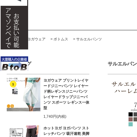
ホーム
>
ヨガウェア
>
ボトムス
>
サルエルパンツ
ランキング
サルエルパン
ヨガウェア プリントレイヤ
1
ードジニーパンツ レイヤー
ド柄レギンスジニーパンツ
レイヤードラップジニーパ
ンツ スポーツ レギンス一体
型
1,740円(内税)
ホットヨガ ヨガパンツ スト
2
レッチパンツ 吸汗速乾 美脚