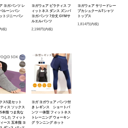
ア ヨガパンツ レ
ヨガウェア ピラティス フ
ヨガウェア サリードレー
バルーンパン
ィットネス ダンス ズンバ
プカシュクールTシャツ
ットジニーパン
ヨガパンツ 7分丈 GYMサ
トップス
ルエルパンツ
1,814円(内税)
(内税)
2,198円(内税)
クス5足セット
ヨガ ヨガウェア パンツ付
ラティス ソックス
き レギンス ショートパ
 5本指 つま先な
ンツ 一体型 フィットネス
くつした フィット
トレーニング ウォーキン
ィース 五本指 ヨ
グ ランニング ホット
ス ダンス バレエ