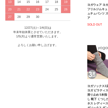
13
14
15
16
17
18
19
ヨガウェア ヨガ
フリルジムキュ
20
21
22
23
24
25
26
ュチュパンツ 
27
28
29
30
ア
SOLD OUT
12/27(土)～1/4(日)は
年末年始休業とさせていただきます。
1/5(月)より通常営業いたします。
よろしくお願い申し上げます。
ヨガソックス3
ヨガ ピラティス
滑り止め 5本指
し 靴下 くつし
ネス レディース
ガソックス ダン