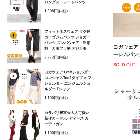
ロングストレートパンツ
1,398円(内税)
フィットネスウェア ラク軽
3
カーゴジムパンツ ジョガー
パンツ ズンバウェア 迷彩
ヨガウェア
柄 カモフラ柄 デジカモ
ーレムパン
2,272円(内税)
SOLD OUT
ヨガウェア GYMショルダー
4
コンシャスTee2タイプ オフ
ショルダー エンジェルショ
ルダー Tシャツ
1,100円(内税)
カラバリ豊富☆大人可愛い
5
新作カーデ♪レディース カ
ーディガン
1,100円(内税)