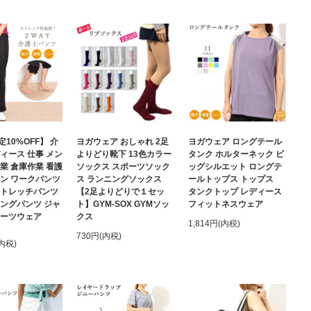
10%OFF】 介
ヨガウェア おしゃれ 2足
ヨガウェア ロングテール
ィース 仕事 メン
よりどり靴下 13色カラー
タンク ホルターネック ビ
業 倉庫作業 看護
ソックス スポーツソック
ッグシルエット ロングテ
ボン ワークパンツ
ス ランニングソックス
ールトップス トップス
ストレッチパンツ
【2足よりどりで１セッ
タンクトップ レディース
ロングパンツ ジャ
ト】GYM-SOX GYMソッ
フィットネスウェア
ポーツウェア
クス
1,814円(内税)
730円(内税)
(内税)