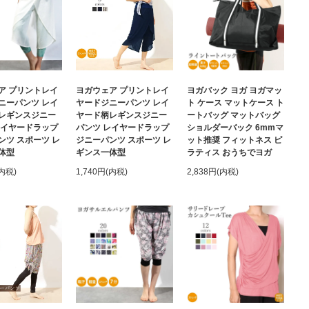
ア プリントレイ
ヨガウェア プリントレイ
ヨガバック ヨガ ヨガマッ
ニーパンツ レイ
ヤードジニーパンツ レイ
ト ケース マットケース ト
レギンスジニー
ヤード柄レギンスジニー
ートバッグ マットバッグ
レイヤードラップ
パンツ レイヤードラップ
ショルダーバック 6mmマ
ンツ スポーツ レ
ジニーパンツ スポーツ レ
ット推奨 フィットネス ピ
体型
ギンス一体型
ラティス おうちでヨガ
(内税)
1,740円(内税)
2,838円(内税)