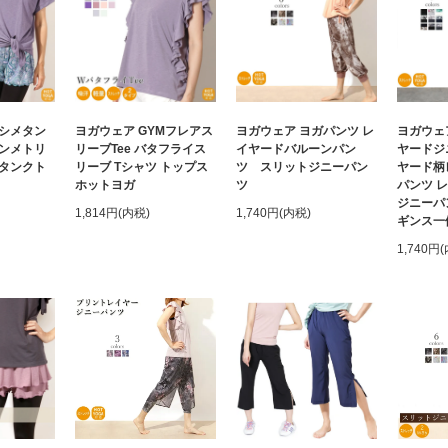
シメタン
ヨガウェア GYMフレアス
ヨガウェア ヨガパンツ レ
ヨガウェ
ンメトリ
リーブTee バタフライス
イヤードバルーンパン
ヤードジ
タンクト
リーブ Tシャツ トップス
ツ スリットジニーパン
ヤード柄
ホットヨガ
ツ
パンツ 
ジニーパ
1,814円(内税)
1,740円(内税)
ギンス一
1,740円