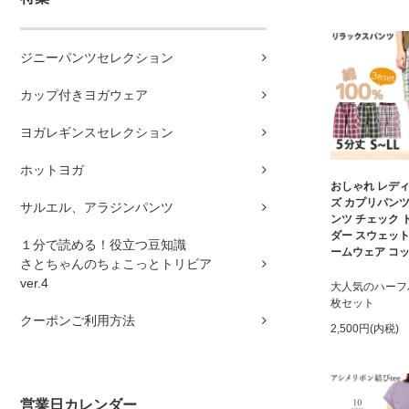
ジニーパンツセレクション
カップ付きヨガウェア
ヨガレギンスセレクション
ホットヨガ
おしゃれ レディ
ズ カプリパンツ
サルエル、アラジンパンツ
ンツ チェック 
ダー スウェット
１分で読める！役立つ豆知識
ームウェア コ
さとちゃんのちょこっとトリビア
ver.4
大人気のハーフ
枚セット
クーポンご利用方法
2,500円(内税)
営業日カレンダー