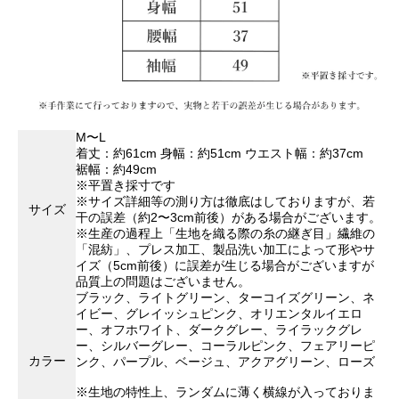
M〜L
着丈：約61cm 身幅：約51cm ウエスト幅：約37cm
裾幅：約49cm
※平置き採寸です
※サイズ詳細等の測り方は徹底はしておりますが、若
サイズ
干の誤差（約2〜3cm前後）がある場合がございます。
※生産の過程上「生地を織る際の糸の継ぎ目」繊維の
「混紡」、プレス加工、製品洗い加工によって形やサ
イズ（5cm前後）に誤差が生じる場合がございますが
品質上の問題はございません。
ブラック、ライトグリーン、ターコイズグリーン、ネ
イビー、グレイッシュピンク、オリエンタルイエロ
ー、オフホワイト、ダークグレー、ライラックグレ
ー、シルバーグレー、コーラルピンク、フェアリーピ
カラー
ンク、パープル、ベージュ、アクアグリーン、ローズ
※生地の特性上、ランダムに薄く横線が入っておりま