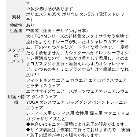
す
※多少透け感があります
ポリエステル95％ ポリウレタン5％（吸汗ストレッ
素材
チ）
伸縮性
あり
生産国
中国製（企画・デザインは日本）
大HITGYMシリーズの超軽量タンク！サラサラ生地で
流れるようなドレープが効いたオシャレヨガアイテ
ム。汗のべたつきを防ぎ、ドライな着心地で、一度着
スタッフ
たら手放せません。カシュクールがドレッシーでオシ
の
ャレ度満点なので、お出かけ着として着用し、そのま
コメント
まヨガスタジオ直行・着替えいらずのオシャレウェ
ア。いつものキャミにプラスするだけで簡単にこなれ
度UP！
フィットネスウエア ヨガウエア エアロビクスウェア
ピラティスウェア
エクササイズウェア スポーツウェアカジュアルウェ
用途・特
ア ダンスウェア
徴
YOGA ダンスウェア ジャズダンスパンツ トレーニン
グウェア
レディース用 レディス用 女性用 婦人用 マタニティヨ
ガ ジャザサイズなど
◆色合いはモニター環境により若干の誤差が出ます。
◆サイズ表記は手作業にて行っておりますので、 実物
と若干の誤差が生じる場合があります。