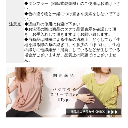
◆タンブラー（回転式乾燥機）のご使用はお避け下さ
い。
◆色の違う物と一緒につけ置きや洗濯をしないで下さ
い。
注意点
◆漂白剤の使用はお避け下さい
◆お洗濯の際は商品のタグで品質表示を確認して頂
き、お手入れして頂きますようお願い致します。
◆当商品は機械による生産の過程上、どうしても「生
地を織る際の糸の継ぎ目」や多少の「ほつれ」、生地
の織りに他繊維が「混紡」しているなどが生じている
場合がございますが、品質上の問題ではございませ
ん。