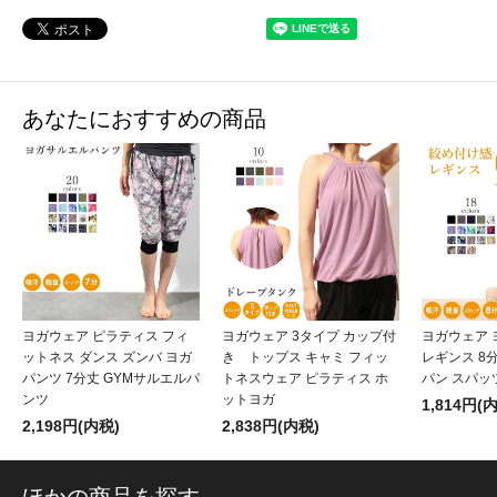
あなたにおすすめの商品
ヨガウェア ピラティス フィ
ヨガウェア 3タイプ カップ付
ヨガウェア 
ットネス ダンス ズンバ ヨガ
き トップス キャミ フィッ
レギンス 8
パンツ 7分丈 GYMサルエルパ
トネスウェア ピラティス ホ
パン スパッ
ンツ
ットヨガ
1,814円(
2,198円(内税)
2,838円(内税)
ほかの商品を探す