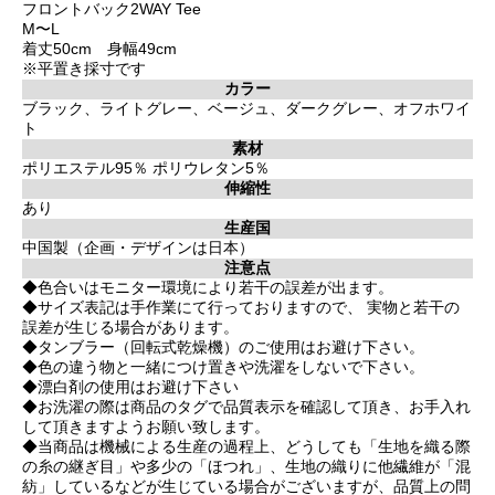
フロントバック2WAY Tee
M〜L
着丈50cm 身幅49cm
※平置き採寸です
カラー
ブラック、ライトグレー、ベージュ、ダークグレー、オフホワイ
ト
素材
ポリエステル95％ ポリウレタン5％
伸縮性
あり
生産国
中国製（企画・デザインは日本）
注意点
◆色合いはモニター環境により若干の誤差が出ます。
◆サイズ表記は手作業にて行っておりますので、 実物と若干の
誤差が生じる場合があります。
◆タンブラー（回転式乾燥機）のご使用はお避け下さい。
◆色の違う物と一緒につけ置きや洗濯をしないで下さい。
◆漂白剤の使用はお避け下さい
◆お洗濯の際は商品のタグで品質表示を確認して頂き、お手入れ
して頂きますようお願い致します。
◆当商品は機械による生産の過程上、どうしても「生地を織る際
の糸の継ぎ目」や多少の「ほつれ」、生地の織りに他繊維が「混
紡」しているなどが生じている場合がございますが、品質上の問