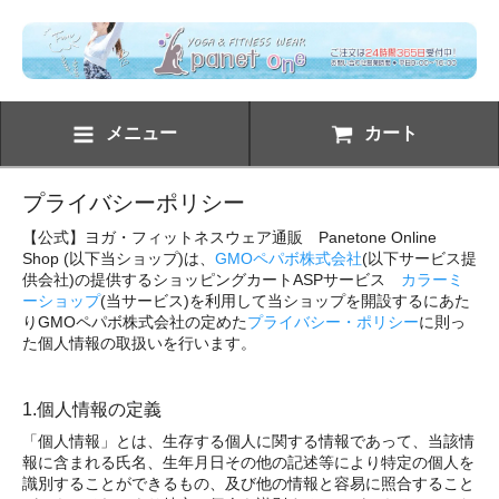
メニュー
カート
プライバシーポリシー
【公式】ヨガ・フィットネスウェア通販 Panetone Online
Shop (以下当ショップ)は、
GMOペパボ株式会社
(以下サービス提
供会社)の提供するショッピングカートASPサービス
カラーミ
ーショップ
(当サービス)を利用して当ショップを開設するにあた
りGMOペパボ株式会社の定めた
プライバシー・ポリシー
に則っ
た個人情報の取扱いを行います。
1.個人情報の定義
「個人情報」とは、生存する個人に関する情報であって、当該情
報に含まれる氏名、生年月日その他の記述等により特定の個人を
識別することができるもの、及び他の情報と容易に照合すること