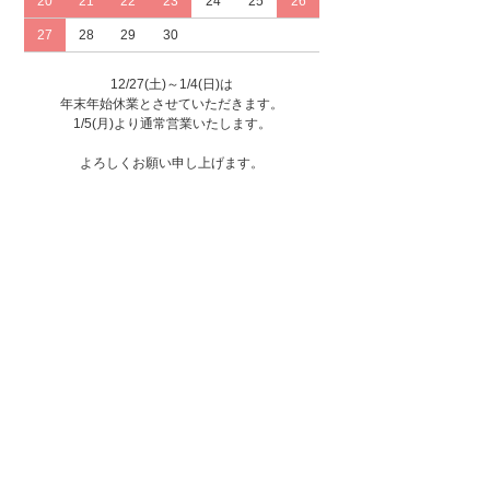
20
21
22
23
24
25
26
27
28
29
30
12/27(土)～1/4(日)は
年末年始休業とさせていただきます。
1/5(月)より通常営業いたします。
よろしくお願い申し上げます。