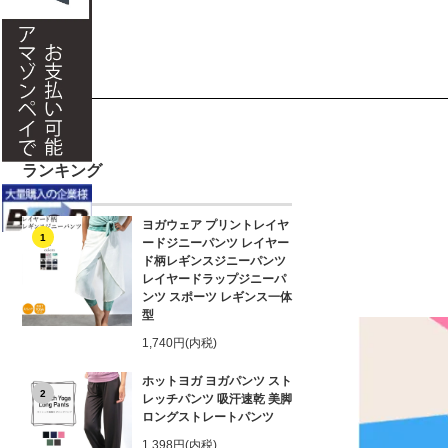
ランキング
ヨガウェア プリントレイヤ
1
ードジニーパンツ レイヤー
ド柄レギンスジニーパンツ
レイヤードラップジニーパ
ンツ スポーツ レギンス一体
型
1,740円(内税)
ホットヨガ ヨガパンツ スト
2
レッチパンツ 吸汗速乾 美脚
ロングストレートパンツ
1,398円(内税)