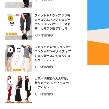
フィットネスウェア ラク軽
3
カーゴジムパンツ ジョガー
パンツ ズンバウェア 迷彩
柄 カモフラ柄 デジカモ
2,272円(内税)
ヨガウェア GYMショルダー
4
コンシャスTee2タイプ オフ
ショルダー エンジェルショ
ルダー Tシャツ
1,100円(内税)
カラバリ豊富☆大人可愛い
5
新作カーデ♪レディース カ
ーディガン
1,100円(内税)