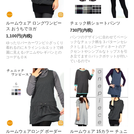
ルームウェア ロングワンピー
チェック柄ショートパンツ
ス おうちでヨガ
730円(内税)
1,100円(内税)
パンツのデザインに合わせてベーシ
ックなチェック柄を３パターンセレ
ゆったりパーカーワンピ☆ざっくり
クトしました♪コーディネートのア
着れるのにＡラインシルエットで綺
クセントやシンプルなトップスを引
麗に見える♪デニムやレギパンとの
き立てます☆バックポケットが付い
コーデもＯＫ
ているので○
ルームウェアロング ボーダー
ルームウェア 15カラー チュニ