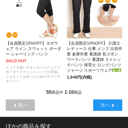
【会員限定10%OFF】ヨガウ
【会員限定10%OFF】 介護士
ェア ライン スウェット ボーダ
レディース 仕事 メンズ 出荷作
ー シャーリング パンツ
業 倉庫作業 看護婦 長ズボン
ワークパンツ 看護師 ストレッ
SOLD OUT
チパンツ 保育士 ロングパンツ
とっても使いやすいルームウェア☆
ジャージ スポーツウェア
ボーダースウェットパンツが登場♪
シルエットはゆったりめのサブリナ
1,649円(内税)
タイプ☆
55
1
10
商品中
-
商品
前へ
次へ
ほかの商品を探す