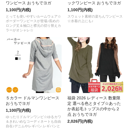
ワンピース おうちでヨガ
ックワンピース おうちでヨガ
1,100円(内税)
1,100円(内税)
とっても使いやすいルームウェア☆
スウェット素材の楽ちんワンピース
ボーダーワンピースが登場♪長めの
☆水着の上にも♪
ロング丈＆袖口と襟元の切り替えカ
ラーがオシャレ☆
５カラー ドルマンワンピース
福袋 2026 レディース 数量限
おうちでヨガ
定 選べる色とタイプ☆あった
か表起毛トップスの中から２
1,100円(内税)
点 おうちでヨガ
ゆったりドルマンワンピ☆ゆるカワ
2,026円(内税)
＆きれいめなコーディネートも自由
自在♪デニムやレギパン.レギパンと