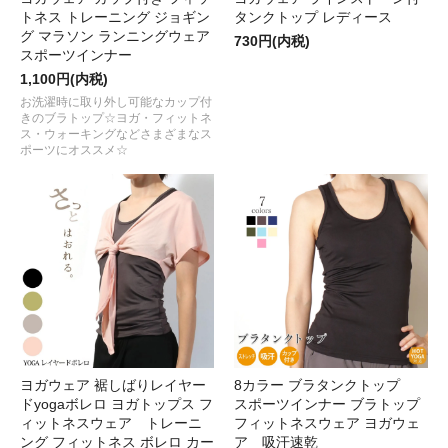
トネス トレーニング ジョギン
タンクトップ レディース
グ マラソン ランニングウェア
730円(内税)
スポーツインナー
1,100円(内税)
お洗濯時に取り外し可能なカップ付
きのブラトップ☆ヨガ・フィットネ
ス・ウォーキングなどさまざまなス
ポーツにオススメ☆
ヨガウェア 裾しばりレイヤー
8カラー ブラタンクトップ
ドyogaボレロ ヨガトップス フ
スポーツインナー ブラトップ
ィットネスウェア トレーニ
フィットネスウェア ヨガウェ
ング フィットネス ボレロ カー
ア 吸汗速乾