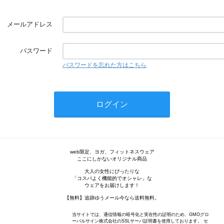
メールアドレス
パスワード
パスワードを忘れた方はこちら
web限定、ヨガ、フィットネスウェア
ここにしかないオリジナル商品
大人の女性にぴったりな
「コスパよく機能的でオシャレ」な
ウェアをお届けします！
【無料】追跡ゆうメール今なら送料無料。
当サイトでは、通信情報の暗号化と実在性の証明のため、GMOグロ
ーバルサイン株式会社のSSLサーバ証明書を使用しております。 セ